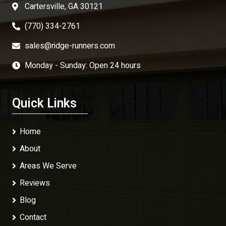
Cartersville, GA 30121
(770) 334-2761
sales@ridge-runners.com
Monday - Sunday: Open 24 hours
Quick Links
Home
About
Areas We Serve
Reviews
Blog
Contact