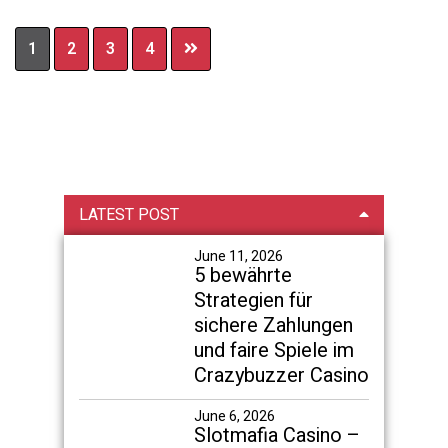
Page
Page
Page
Page
1
2
3
4
Primary
LATEST POST
Sidebar
June 11, 2026
5 bewährte
Strategien für
sichere Zahlungen
und faire Spiele im
Crazybuzzer Casino
June 6, 2026
Slotmafia Casino –