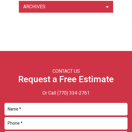
ARCHIVES
CONTACT US
Request a Free Estimate
Or Call
(770) 334-2761