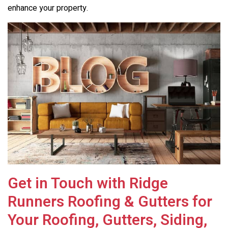
enhance your property.
Get in Touch with
Ridge
Runners Roofing & Gutters
for
Your Roofing, Gutters, Siding,