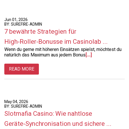
Jun 01, 2026
BY: SUREFIRE-ADMIN
7 bewährte Strategien für
High‑Roller‑Bonusse im Casinolab ...
Wenn du gerne mit höheren Einsätzen spielst, möchtest du
natürlich das Maximum aus jedem Bonus
[...]
READ MORE
May 04, 2026
BY: SUREFIRE-ADMIN
Slotmafia Casino: Wie nahtlose
Geräte‑Synchronisation und sichere ...