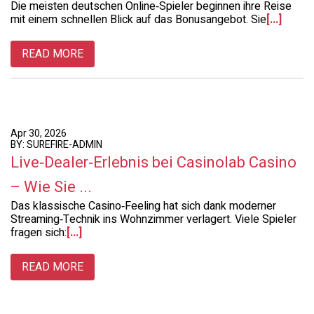
Die meisten deutschen Online‑Spieler beginnen ihre Reise
mit einem schnellen Blick auf das Bonusangebot. Sie
[...]
READ MORE
Apr 30, 2026
BY: SUREFIRE-ADMIN
Live‑Dealer‑Erlebnis bei Casinolab Casino
– Wie Sie ...
Das klassische Casino‑Feeling hat sich dank moderner
Streaming‑Technik ins Wohnzimmer verlagert. Viele Spieler
fragen sich:
[...]
READ MORE