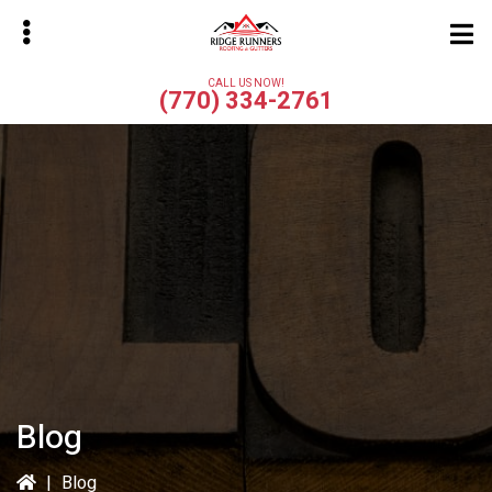
Skip
Skip
to
to
main
primary
CALL US NOW!
(770) 334-2761
content
sidebar
bmenu
Blog
|
Blog